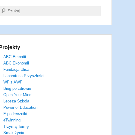
Szukaj
Projekty
ABC Empatii
ABC Ekonomii
Fundacja Ulica
Laboratoria Przyszłości
WF z AWF
Bieg po zdrowie
Open Your Mind!
Lepsza Szkoła
Power of Education
E-podręczniki
eTwinning
Trzymaj formę
Smak życia