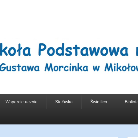
wa nr 5 w Mikołowi
Wsparcie ucznia
Stołówka
Świetlica
Bibliot