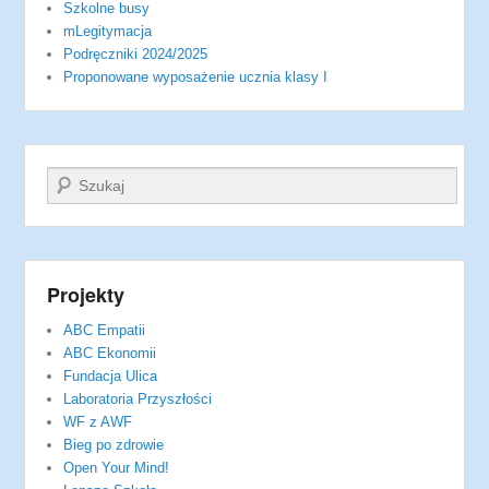
Szkolne busy
mLegitymacja
Podręczniki 2024/2025
Proponowane wyposażenie ucznia klasy I
Szukaj
Projekty
ABC Empatii
ABC Ekonomii
Fundacja Ulica
Laboratoria Przyszłości
WF z AWF
Bieg po zdrowie
Open Your Mind!